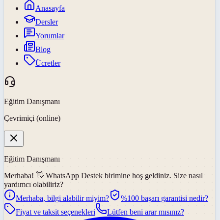
Anasayfa
Dersler
Yorumlar
Blog
Ücretler
Eğitim Danışmanı
Çevrimiçi (online)
Eğitim Danışmanı
Merhaba! 👋
WhatsApp Destek
birimine hoş geldiniz. Size nasıl
yardımcı olabiliriz?
Merhaba, bilgi alabilir miyim?
%100 başarı garantisi nedir?
Fiyat ve taksit seçenekleri
Lütfen beni arar mısınız?