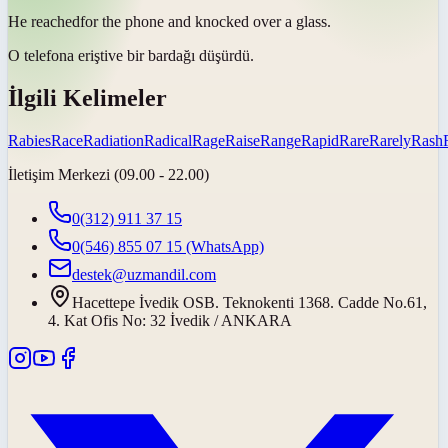
He
reached
for the phone and knocked over a glass.
O telefona
erişti
ve bir bardağı düşürdü.
İlgili Kelimeler
Rabies
Race
Radiation
Radical
Rage
Raise
Range
Rapid
Rare
Rarely
Rash
İletişim Merkezi (09.00 - 22.00)
0(312) 911 37 15
0(546) 855 07 15
(WhatsApp)
destek@uzmandil.com
Hacettepe İvedik OSB. Teknokenti 1368. Cadde No.61,
4. Kat Ofis No: 32 İvedik / ANKARA