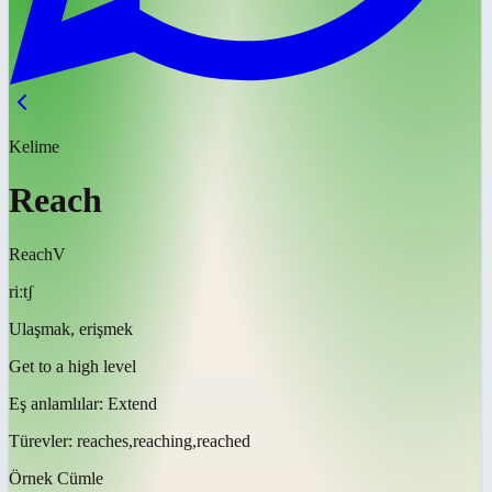
Kelime
Reach
Reach
V
riːtʃ
Ulaşmak, erişmek
Get to a high level
Eş anlamlılar:
Extend
Türevler:
reaches,reaching,reached
Örnek Cümle