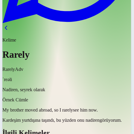
Kelime
Rarely
Rarely
Adv
ˈreəli
Nadiren, seyrek olarak
Örnek Cümle
My brother moved abroad, so I
rarely
see him now.
Kardeşim yurtdışına taşındı, bu yüzden onu
nadiren
görüyorum.
İlgili Kelimeler