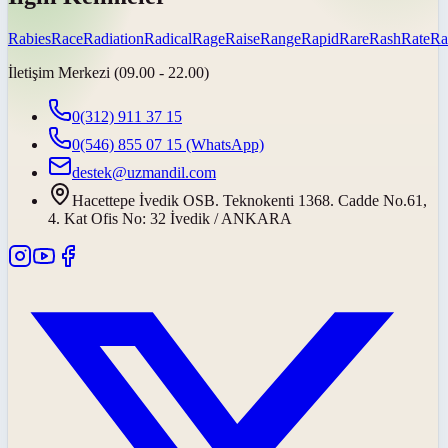
Rabies
Race
Radiation
Radical
Rage
Raise
Range
Rapid
Rare
Rash
Rate
Ra
İletişim Merkezi (09.00 - 22.00)
0(312) 911 37 15
0(546) 855 07 15
(WhatsApp)
destek@uzmandil.com
Hacettepe İvedik OSB. Teknokenti 1368. Cadde No.61,
4. Kat Ofis No: 32 İvedik / ANKARA