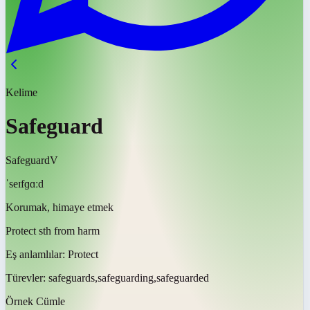
Kelime
Safeguard
Safeguard
V
ˈseɪfɡɑːd
Korumak, himaye etmek
Protect sth from harm
Eş anlamlılar:
Protect
Türevler:
safeguards,safeguarding,safeguarded
Örnek Cümle