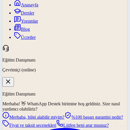
Anasayfa
Dersler
Yorumlar
Blog
Ücretler
Eğitim Danışmanı
Çevrimiçi (online)
Eğitim Danışmanı
Merhaba! 👋
WhatsApp Destek
birimine hoş geldiniz. Size nasıl
yardımcı olabiliriz?
Merhaba, bilgi alabilir miyim?
%100 başarı garantisi nedir?
Fiyat ve taksit seçenekleri
Lütfen beni arar mısınız?