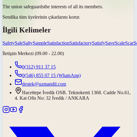
The union
safeguards
the interests of all its members.
Sendika tüm üyelerinin çıkarlarını
korur
.
İlgili Kelimeler
Safety
Sale
Salty
Sample
Satisfaction
Satisfactory
Satisfy
Save
Scale
Scar
S
İletişim Merkezi (09.00 - 22.00)
0(312) 911 37 15
0(546) 855 07 15
(WhatsApp)
destek@uzmandil.com
Hacettepe İvedik OSB. Teknokenti 1368. Cadde No.61,
4. Kat Ofis No: 32 İvedik / ANKARA