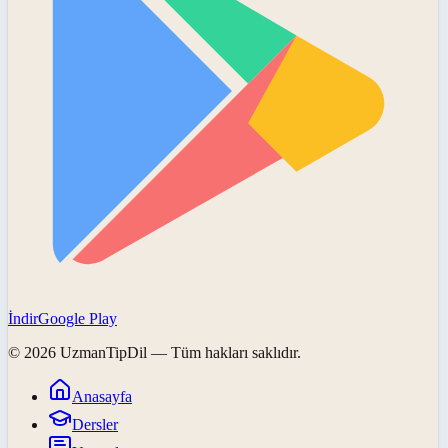
İndir
Google Play
©
2026
UzmanTipDil
— Tüm hakları saklıdır.
Anasayfa
Dersler