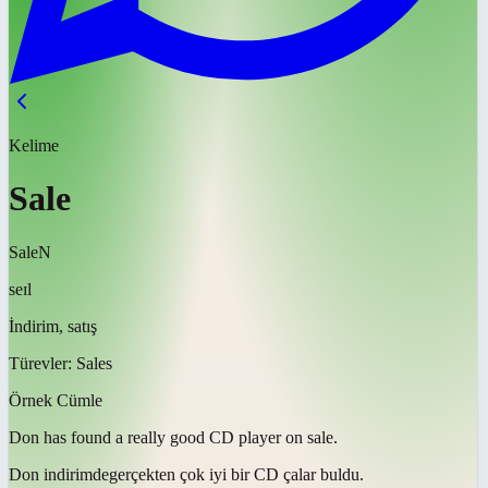
Kelime
Sale
Sale
N
seɪl
İndirim, satış
Türevler:
Sales
Örnek Cümle
Don has found a really good CD player on
sale
.
Don
indirimde
gerçekten çok iyi bir CD çalar buldu.