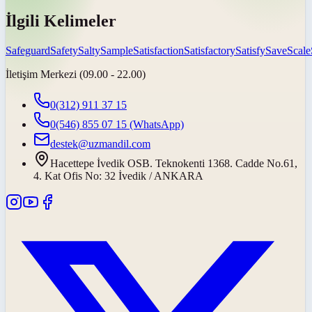
İlgili Kelimeler
Safeguard
Safety
Salty
Sample
Satisfaction
Satisfactory
Satisfy
Save
Scale
İletişim Merkezi (09.00 - 22.00)
0(312) 911 37 15
0(546) 855 07 15
(WhatsApp)
destek@uzmandil.com
Hacettepe İvedik OSB. Teknokenti 1368. Cadde No.61,
4. Kat Ofis No: 32 İvedik / ANKARA