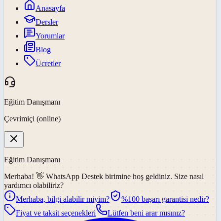
Anasayfa
Dersler
Yorumlar
Blog
Ücretler
Eğitim Danışmanı
Çevrimiçi (online)
Eğitim Danışmanı
Merhaba! 👋
WhatsApp Destek
birimine hoş geldiniz. Size nasıl
yardımcı olabiliriz?
Merhaba, bilgi alabilir miyim?
%100 başarı garantisi nedir?
Fiyat ve taksit seçenekleri
Lütfen beni arar mısınız?