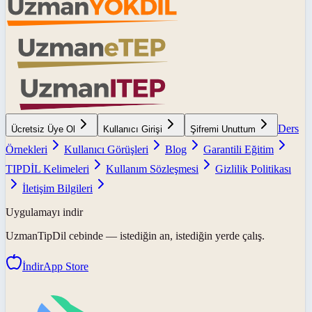
Ders
Ücretsiz Üye Ol
Kullanıcı Girişi
Şifremi Unuttum
Örnekleri
Kullanıcı Görüşleri
Blog
Garantili Eğitim
TIPDİL Kelimeleri
Kullanım Sözleşmesi
Gizlilik Politikası
İletişim Bilgileri
Uygulamayı indir
UzmanTipDil
cebinde — istediğin an, istediğin yerde çalış.
İndir
App Store