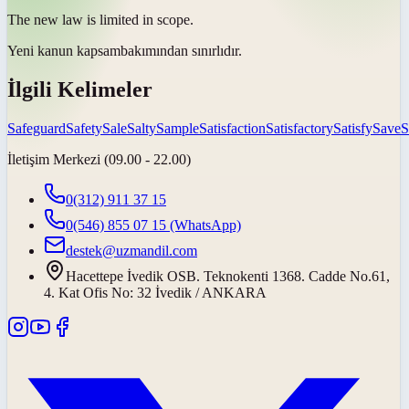
The new law is limited in
scope
.
Yeni kanun
kapsam
bakımından sınırlıdır.
İlgili Kelimeler
Safeguard
Safety
Sale
Salty
Sample
Satisfaction
Satisfactory
Satisfy
Save
S
İletişim Merkezi (09.00 - 22.00)
0(312) 911 37 15
0(546) 855 07 15
(WhatsApp)
destek@uzmandil.com
Hacettepe İvedik OSB. Teknokenti 1368. Cadde No.61,
4. Kat Ofis No: 32 İvedik / ANKARA