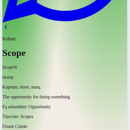
Kelime
Scope
Scope
N
skəʊp
Kapsam, niyet, amaç
The opportunity for doing something
Eş anlamlılar:
Opportunity
Türevler:
Scopes
Örnek Cümle