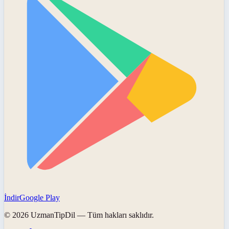
İndir
Google Play
©
2026
UzmanTipDil
— Tüm hakları saklıdır.