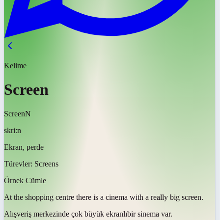
Kelime
Screen
Screen
N
skriːn
Ekran, perde
Türevler:
Screens
Örnek Cümle
At the shopping centre there is a cinema with a really big
screen
.
Alışveriş merkezinde çok büyük
ekranlı
bir sinema var.