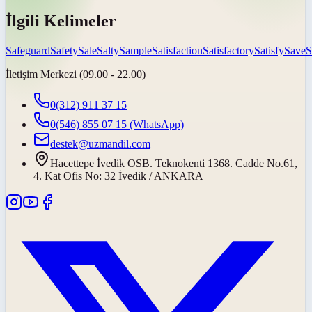
İlgili Kelimeler
Safeguard
Safety
Sale
Salty
Sample
Satisfaction
Satisfactory
Satisfy
Save
S
İletişim Merkezi (09.00 - 22.00)
0(312) 911 37 15
0(546) 855 07 15
(WhatsApp)
destek@uzmandil.com
Hacettepe İvedik OSB. Teknokenti 1368. Cadde No.61,
4. Kat Ofis No: 32 İvedik / ANKARA