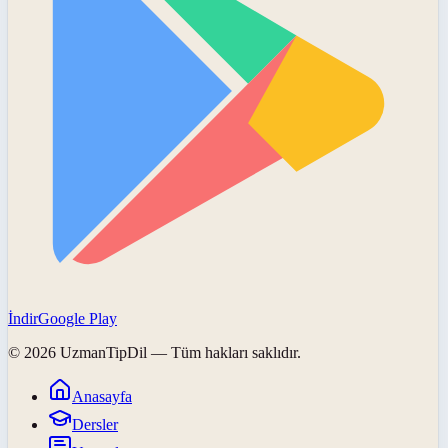
İndir
Google Play
©
2026
UzmanTipDil
— Tüm hakları saklıdır.
Anasayfa
Dersler