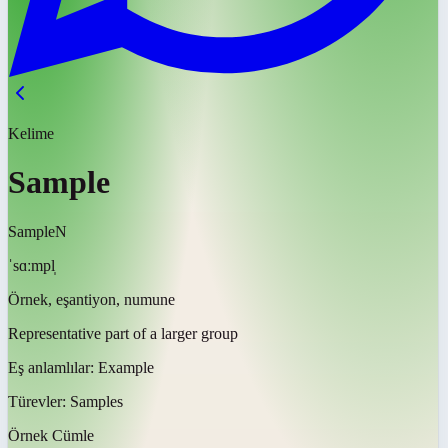
Kelime
Sample
Sample
N
ˈsɑːmpl̩
Örnek, eşantiyon, numune
Representative part of a larger group
Eş anlamlılar:
Example
Türevler:
Samples
Örnek Cümle