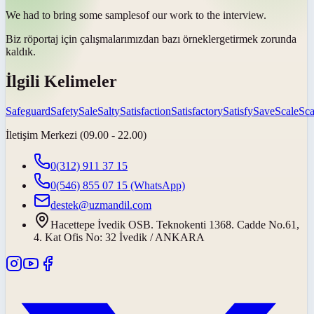
We had to bring some
samples
of our work to the interview.
Biz röportaj için çalışmalarımızdan bazı
örnekler
getirmek zorunda
kaldık.
İlgili Kelimeler
Safeguard
Safety
Sale
Salty
Satisfaction
Satisfactory
Satisfy
Save
Scale
Sca
İletişim Merkezi (09.00 - 22.00)
0(312) 911 37 15
0(546) 855 07 15
(WhatsApp)
destek@uzmandil.com
Hacettepe İvedik OSB. Teknokenti 1368. Cadde No.61,
4. Kat Ofis No: 32 İvedik / ANKARA