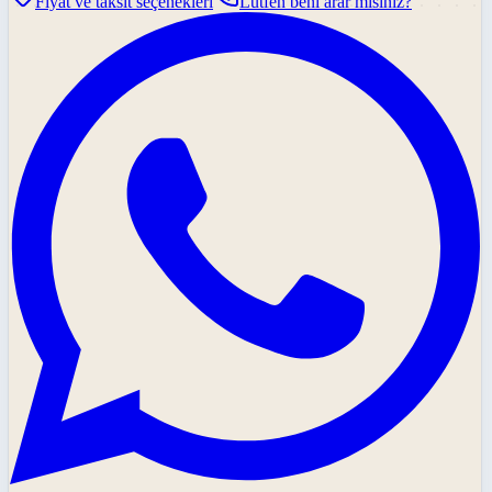
Fiyat ve taksit seçenekleri
Lütfen beni arar mısınız?