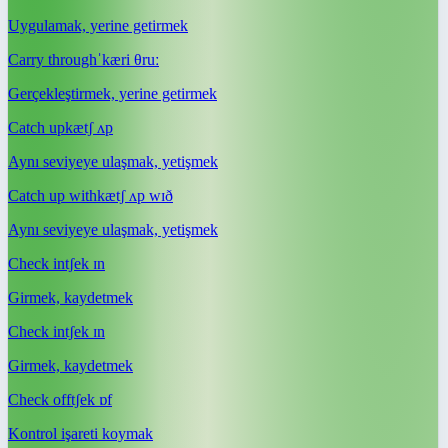
Uygulamak, yerine getirmek
Carry through
ˈkæri θruː
Gerçekleştirmek, yerine getirmek
Catch up
kætʃ ʌp
Aynı seviyeye ulaşmak, yetişmek
Catch up with
kætʃ ʌp wɪð
Aynı seviyeye ulaşmak, yetişmek
Check in
tʃek ɪn
Girmek, kaydetmek
Check in
tʃek ɪn
Girmek, kaydetmek
Check off
tʃek ɒf
Kontrol işareti koymak