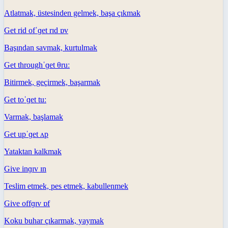
Atlatmak, üstesinden gelmek, başa çıkmak
Get rid of
ˈɡet rɪd ɒv
Başından savmak, kurtulmak
Get through
ˈɡet θruː
Bitirmek, geçirmek, başarmak
Get to
ˈɡet tuː
Varmak, başlamak
Get up
ˈɡet ʌp
Yataktan kalkmak
Give in
ɡɪv ɪn
Teslim etmek, pes etmek, kabullenmek
Give off
ɡɪv ɒf
Koku buhar çıkarmak, yaymak