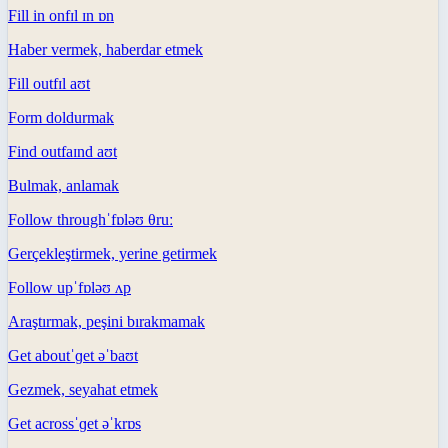
Fill in on
fɪl ɪn ɒn
Haber vermek, haberdar etmek
Fill out
fɪl aʊt
Form doldurmak
Find out
faɪnd aʊt
Bulmak, anlamak
Follow through
ˈfɒləʊ θruː
Gerçekleştirmek, yerine getirmek
Follow up
ˈfɒləʊ ʌp
Araştırmak, peşini bırakmamak
Get about
ˈɡet əˈbaʊt
Gezmek, seyahat etmek
Get across
ˈɡet əˈkrɒs