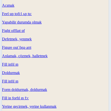
Acımak
Feel up to
fiːl ʌp tuː
Yapabilir durumda olmak
Fight off
faɪt ɒf
Defetmek, yenmek
Figure out
ˈfɪɡə aʊt
Anlamak, çözmek, halletmek
Fill in
fɪl ɪn
Doldurmak
Fill in
fɪl ɪn
Form doldurmak, doldurmak
Fill in for
fɪl ɪn fɔː
Yerine geçirmek, yerine kullanmak