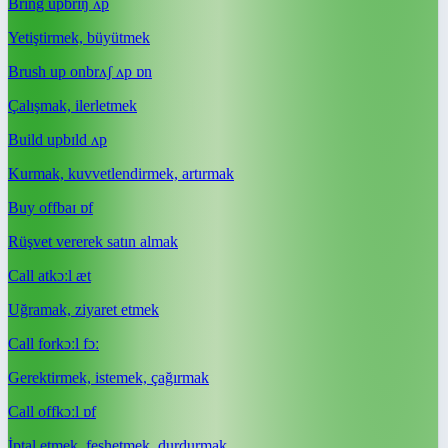
Bring up
brɪŋ ʌp
Yetiştirmek, büyütmek
Brush up on
brʌʃ ʌp ɒn
Çalışmak, ilerletmek
Build up
bɪld ʌp
Kurmak, kuvvetlendirmek, artırmak
Buy off
baɪ ɒf
Rüşvet vererek satın almak
Call at
kɔːl æt
Uğramak, ziyaret etmek
Call for
kɔːl fɔː
Gerektirmek, istemek, çağırmak
Call off
kɔːl ɒf
İptal etmek, feshetmek, durdurmak