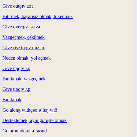
Give out
ɡɪv aʊt
Bitirmek, başarısız olmak, tükenmek
Give over
ɡɪv ˈəʊvə
Vazgeçmek, çekilmek
Give rise to
ɡɪv raɪz tuː
Neden olmak, yol açmak
Give up
ɡɪv ʌp
Bırakmak, vazgeçmek
Give up
ɡɪv ʌp
Bırakmak
Go along with
ɡəʊ əˈlɒŋ wɪð
Desteklemek, aynı görüşte olmak
Go around
ɡəʊ əˈraʊnd