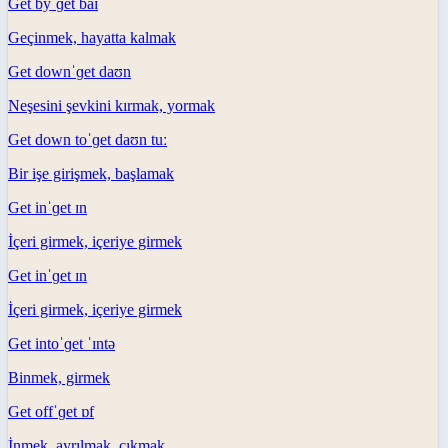
Get by
ˈɡet baɪ
Geçinmek, hayatta kalmak
Get down
ˈɡet daʊn
Neşesini şevkini kırmak, yormak
Get down to
ˈɡet daʊn tuː
Bir işe girişmek, başlamak
Get in
ˈɡet ɪn
İçeri girmek, içeriye girmek
Get in
ˈɡet ɪn
İçeri girmek, içeriye girmek
Get into
ˈɡet ˈɪntə
Binmek, girmek
Get off
ˈɡet ɒf
İnmek, ayrılmak, çıkmak