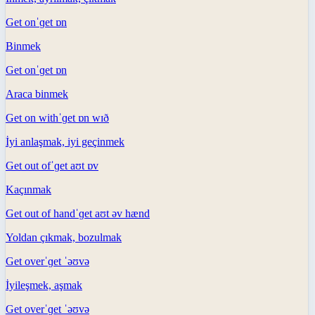
Get on
ˈɡet ɒn
Binmek
Get on
ˈɡet ɒn
Araca binmek
Get on with
ˈɡet ɒn wɪð
İyi anlaşmak, iyi geçinmek
Get out of
ˈɡet aʊt ɒv
Kaçınmak
Get out of hand
ˈɡet aʊt əv hænd
Yoldan çıkmak, bozulmak
Get over
ˈɡet ˈəʊvə
İyileşmek, aşmak
Get over
ˈɡet ˈəʊvə