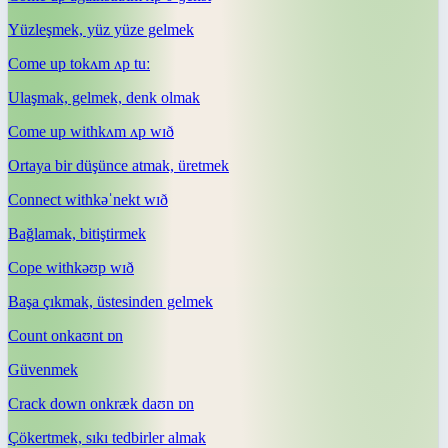
Yüzleşmek, yüz yüze gelmek
Come up to
kʌm ʌp tuː
Ulaşmak, gelmek, denk olmak
Come up with
kʌm ʌp wɪð
Ortaya bir düşünce atmak, üretmek
Connect with
kəˈnekt wɪð
Bağlamak, bitiştirmek
Cope with
kəʊp wɪð
Başa çıkmak, üstesinden gelmek
Count on
kaʊnt ɒn
Güvenmek
Crack down on
kræk daʊn ɒn
Çökertmek, sıkı tedbirler almak