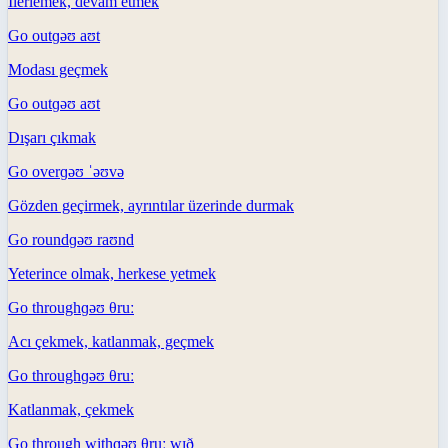
İlerlemek, devam etmek
Go out
ɡəʊ aʊt
Modası geçmek
Go out
ɡəʊ aʊt
Dışarı çıkmak
Go over
ɡəʊ ˈəʊvə
Gözden geçirmek, ayrıntılar üzerinde durmak
Go round
ɡəʊ raʊnd
Yeterince olmak, herkese yetmek
Go through
ɡəʊ θruː
Acı çekmek, katlanmak, geçmek
Go through
ɡəʊ θruː
Katlanmak, çekmek
Go through with
ɡəʊ θruː wɪð