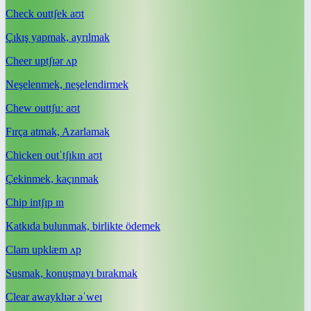
Check out
tʃek aʊt
Çıkış yapmak, ayrılmak
Cheer up
tʃɪər ʌp
Neşelenmek, neşelendirmek
Chew out
tʃuː aʊt
Fırça atmak, Azarlamak
Chicken out
ˈtʃɪkɪn aʊt
Çekinmek, kaçınmak
Chip in
tʃɪp ɪn
Katkıda bulunmak, birlikte ödemek
Clam up
klæm ʌp
Susmak, konuşmayı bırakmak
Clear away
klɪər əˈweɪ