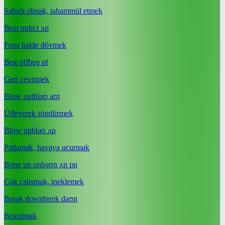
Sabırlı olmak, tahammül etmek
Beat up
biːt ʌp
Fena halde dövmek
Beg off
beɡ ɒf
Geri çevirmek
Blow out
bləʊ aʊt
Üfleyerek söndürmek
Blow up
bləʊ ʌp
Patlamak, havaya uçurmak
Bone up on
bəʊn ʌp ɒn
Çok çalışmak, ineklemek
Break down
breɪk daʊn
Bozulmak