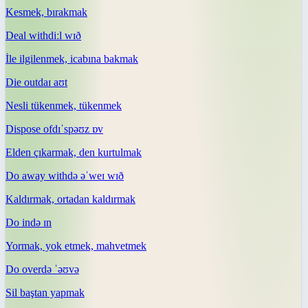
Kesmek, bırakmak
Deal with
diːl wɪð
İle ilgilenmek, icabına bakmak
Die out
daɪ aʊt
Nesli tükenmek, tükenmek
Dispose of
dɪˈspəʊz ɒv
Elden çıkarmak, den kurtulmak
Do away with
də əˈweɪ wɪð
Kaldırmak, ortadan kaldırmak
Do in
də ɪn
Yormak, yok etmek, mahvetmek
Do over
də ˈəʊvə
Sil baştan yapmak