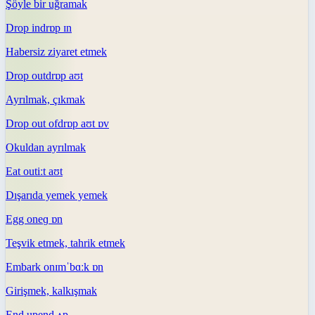
Şöyle bir uğramak
Drop in
drɒp ɪn
Habersiz ziyaret etmek
Drop out
drɒp aʊt
Ayrılmak, çıkmak
Drop out of
drɒp aʊt ɒv
Okuldan ayrılmak
Eat out
iːt aʊt
Dışarıda yemek yemek
Egg on
eɡ ɒn
Teşvik etmek, tahrik etmek
Embark on
ɪmˈbɑːk ɒn
Girişmek, kalkışmak
End up
end ʌp