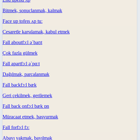
Bitmek, sonuçlanmak, kalmak
Face up to
feɪs ʌp tuː
Cesaretle karşılamak, kabul etmek
Fall about
fɔːl əˈbaʊt
Çok fazla gülmek
Fall apart
fɔːl əˈpɑːt
Dağılmak, parçalanmak
Fall back
fɔːl bæk
Geri çekilmek, gerilemek
Fall back on
fɔːl bæk ɒn
Müracaat etmek, başvurmak
Fall for
fɔːl fɔː
Abayı yakmak, bayılmak