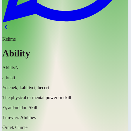
Kelime
Ability
Ability
N
əˈbɪləti
Yetenek, kabiliyet, beceri
The physical or mental power or skill
Eş anlamlılar:
Skill
Türevler:
Abilities
Örnek Cümle