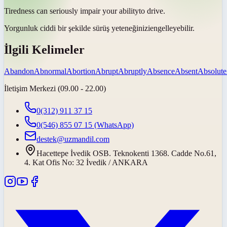
Tiredness can seriously impair your
ability
to drive.
Yorgunluk ciddi bir şekilde sürüş
yeteneğinizi
engelleyebilir.
İlgili Kelimeler
Abandon
Abnormal
Abortion
Abrupt
Abruptly
Absence
Absent
Absolute
İletişim Merkezi (09.00 - 22.00)
0(312) 911 37 15
0(546) 855 07 15
(WhatsApp)
destek@uzmandil.com
Hacettepe İvedik OSB. Teknokenti 1368. Cadde No.61,
4. Kat Ofis No: 32 İvedik / ANKARA