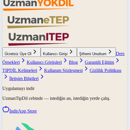
Ders
Ücretsiz Üye Ol
Kullanıcı Girişi
Şifremi Unuttum
Örnekleri
Kullanıcı Görüşleri
Blog
Garantili Eğitim
TIPDİL Kelimeleri
Kullanım Sözleşmesi
Gizlilik Politikası
İletişim Bilgileri
Uygulamayı indir
UzmanTipDil
cebinde — istediğin an, istediğin yerde çalış.
İndir
App Store