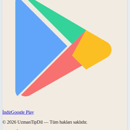
İndir
Google Play
©
2026
UzmanTipDil
— Tüm hakları saklıdır.