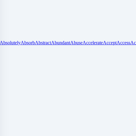
Absolutely
Absorb
Abstract
Abundant
Abuse
Accelerate
Accept
Access
Ac