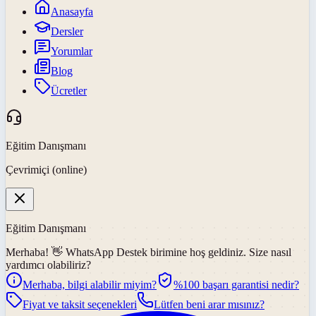
Anasayfa
Dersler
Yorumlar
Blog
Ücretler
Eğitim Danışmanı
Çevrimiçi (online)
Eğitim Danışmanı
Merhaba! 👋
WhatsApp Destek
birimine hoş geldiniz. Size nasıl
yardımcı olabiliriz?
Merhaba, bilgi alabilir miyim?
%100 başarı garantisi nedir?
Fiyat ve taksit seçenekleri
Lütfen beni arar mısınız?