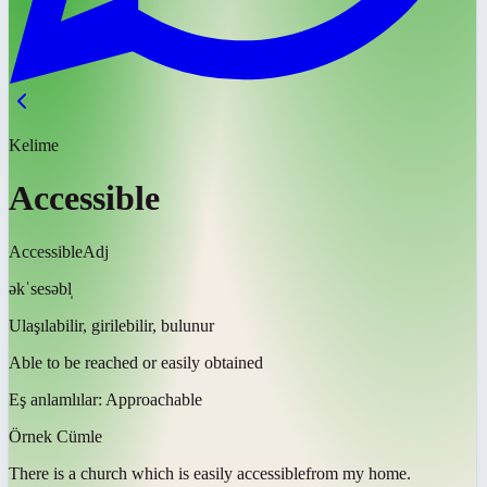
Kelime
Accessible
Accessible
Adj
əkˈsesəbl̩
Ulaşılabilir, girilebilir, bulunur
Able to be reached or easily obtained
Eş anlamlılar:
Approachable
Örnek Cümle
There is a church which is easily
accessible
from my home.