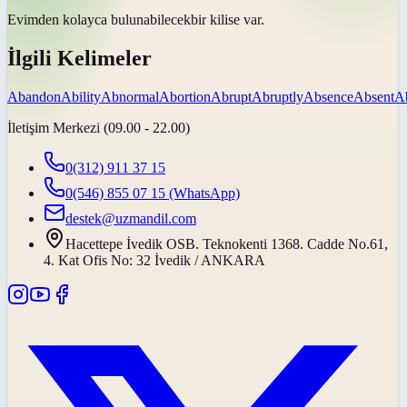
Evimden kolayca
bulunabilecek
bir kilise var.
İlgili Kelimeler
Abandon
Ability
Abnormal
Abortion
Abrupt
Abruptly
Absence
Absent
A
İletişim Merkezi (09.00 - 22.00)
0(312) 911 37 15
0(546) 855 07 15
(WhatsApp)
destek@uzmandil.com
Hacettepe İvedik OSB. Teknokenti 1368. Cadde No.61,
4. Kat Ofis No: 32 İvedik / ANKARA