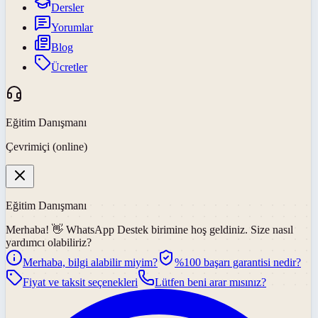
Dersler
Yorumlar
Blog
Ücretler
Eğitim Danışmanı
Çevrimiçi (online)
Eğitim Danışmanı
Merhaba! 👋
WhatsApp Destek
birimine hoş geldiniz. Size nasıl
yardımcı olabiliriz?
Merhaba, bilgi alabilir miyim?
%100 başarı garantisi nedir?
Fiyat ve taksit seçenekleri
Lütfen beni arar mısınız?