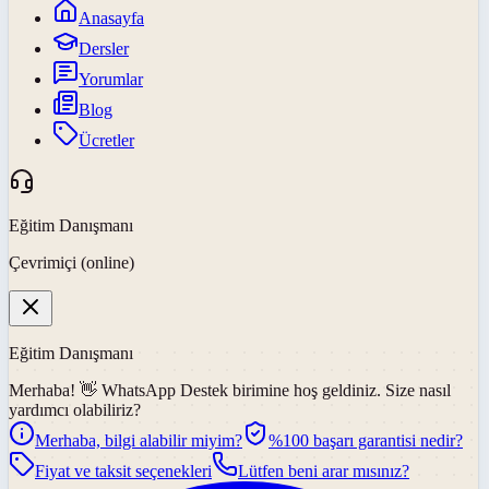
Anasayfa
Dersler
Yorumlar
Blog
Ücretler
Eğitim Danışmanı
Çevrimiçi (online)
Eğitim Danışmanı
Merhaba! 👋
WhatsApp Destek
birimine hoş geldiniz. Size nasıl
yardımcı olabiliriz?
Merhaba, bilgi alabilir miyim?
%100 başarı garantisi nedir?
Fiyat ve taksit seçenekleri
Lütfen beni arar mısınız?