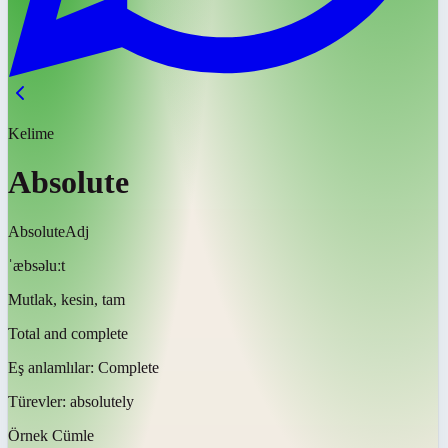
Kelime
Absolute
Absolute
Adj
ˈæbsəluːt
Mutlak, kesin, tam
Total and complete
Eş anlamlılar:
Complete
Türevler:
absolutely
Örnek Cümle