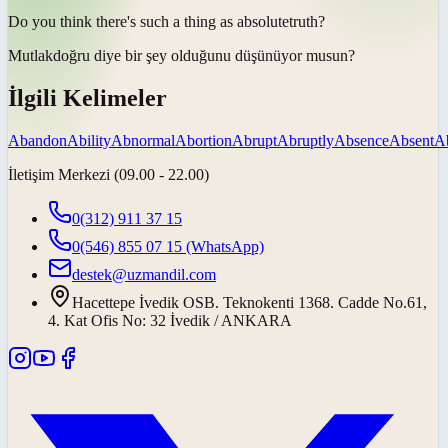
Do you think there's such a thing as
absolute
truth?
Mutlak
doğru diye bir şey olduğunu düşünüyor musun?
İlgili Kelimeler
Abandon
Ability
Abnormal
Abortion
Abrupt
Abruptly
Absence
Absent
Ab
İletişim Merkezi (09.00 - 22.00)
0(312) 911 37 15
0(546) 855 07 15
(WhatsApp)
destek@uzmandil.com
Hacettepe İvedik OSB. Teknokenti 1368. Cadde No.61,
4. Kat Ofis No: 32 İvedik / ANKARA