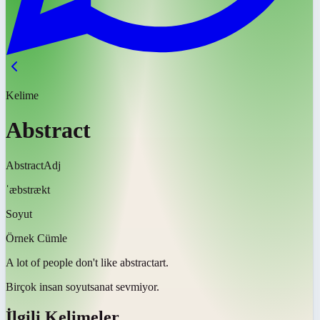
Kelime
Abstract
Abstract
Adj
ˈæbstrækt
Soyut
Örnek Cümle
A lot of people don't like
abstract
art.
Birçok insan
soyut
sanat sevmiyor.
İlgili Kelimeler