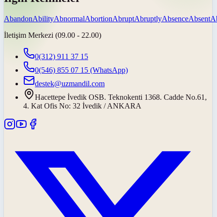
Abandon
Ability
Abnormal
Abortion
Abrupt
Abruptly
Absence
Absent
A
İletişim Merkezi (09.00 - 22.00)
0(312) 911 37 15
0(546) 855 07 15
(WhatsApp)
destek@uzmandil.com
Hacettepe İvedik OSB. Teknokenti 1368. Cadde No.61,
4. Kat Ofis No: 32 İvedik / ANKARA