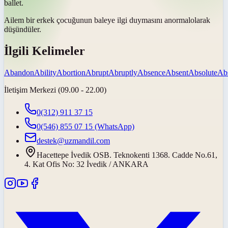
ballet.
Ailem bir erkek çocuğunun baleye ilgi duymasını
anormal
olarak
düşündüler.
İlgili Kelimeler
Abandon
Ability
Abortion
Abrupt
Abruptly
Absence
Absent
Absolute
Abs
İletişim Merkezi (09.00 - 22.00)
0(312) 911 37 15
0(546) 855 07 15
(WhatsApp)
destek@uzmandil.com
Hacettepe İvedik OSB. Teknokenti 1368. Cadde No.61,
4. Kat Ofis No: 32 İvedik / ANKARA