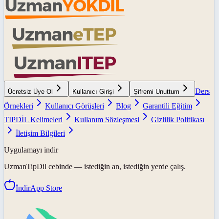
Ders
Ücretsiz Üye Ol
Kullanıcı Girişi
Şifremi Unuttum
Örnekleri
Kullanıcı Görüşleri
Blog
Garantili Eğitim
TIPDİL Kelimeleri
Kullanım Sözleşmesi
Gizlilik Politikası
İletişim Bilgileri
Uygulamayı indir
UzmanTipDil
cebinde — istediğin an, istediğin yerde çalış.
İndir
App Store