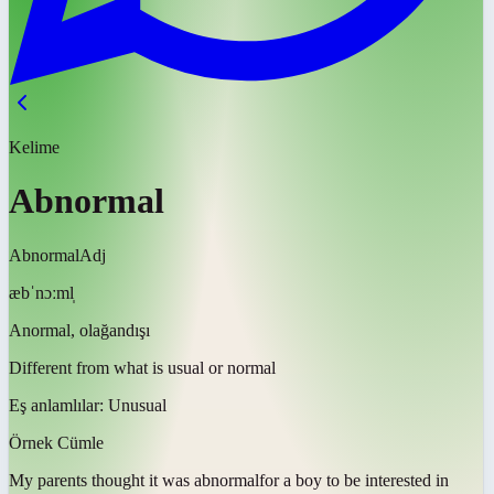
Kelime
Abnormal
Abnormal
Adj
æbˈnɔːml̩
Anormal, olağandışı
Different from what is usual or normal
Eş anlamlılar:
Unusual
Örnek Cümle
My parents thought it was
abnormal
for a boy to be interested in