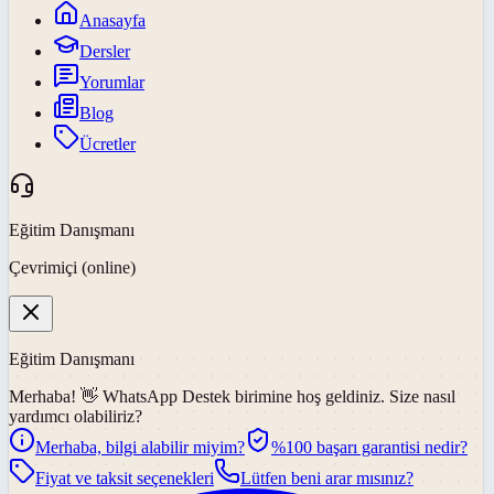
Anasayfa
Dersler
Yorumlar
Blog
Ücretler
Eğitim Danışmanı
Çevrimiçi (online)
Eğitim Danışmanı
Merhaba! 👋
WhatsApp Destek
birimine hoş geldiniz. Size nasıl
yardımcı olabiliriz?
Merhaba, bilgi alabilir miyim?
%100 başarı garantisi nedir?
Fiyat ve taksit seçenekleri
Lütfen beni arar mısınız?