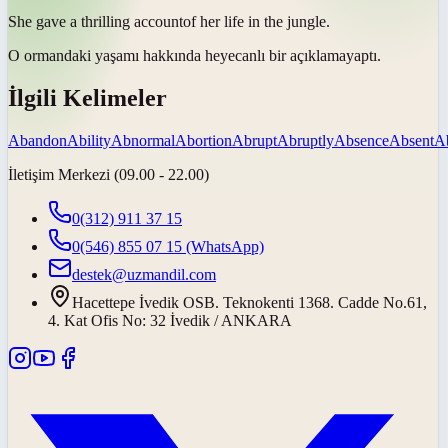
She gave a thrilling
account
of her life in the jungle.
O ormandaki yaşamı hakkında heyecanlı bir
açıklama
yaptı.
İlgili Kelimeler
Abandon
Ability
Abnormal
Abortion
Abrupt
Abruptly
Absence
Absent
A
İletişim Merkezi (09.00 - 22.00)
0(312) 911 37 15
0(546) 855 07 15
(WhatsApp)
destek@uzmandil.com
Hacettepe İvedik OSB. Teknokenti 1368. Cadde No.61,
4. Kat Ofis No: 32 İvedik / ANKARA