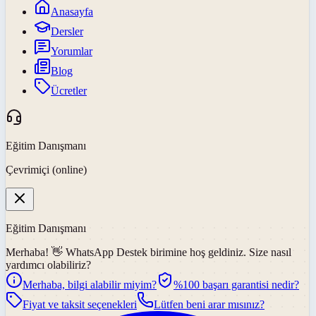
Anasayfa
Dersler
Yorumlar
Blog
Ücretler
Eğitim Danışmanı
Çevrimiçi (online)
Eğitim Danışmanı
Merhaba! 👋
WhatsApp Destek
birimine hoş geldiniz. Size nasıl
yardımcı olabiliriz?
Merhaba, bilgi alabilir miyim?
%100 başarı garantisi nedir?
Fiyat ve taksit seçenekleri
Lütfen beni arar mısınız?