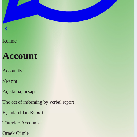
Kelime
Account
Account
N
əˈkaʊnt
Açıklama, hesap
The act of informing by verbal report
Eş anlamlılar:
Report
Türevler:
Accounts
Örnek Cümle