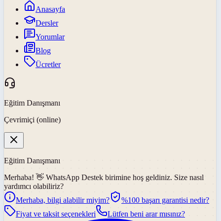
Anasayfa
Dersler
Yorumlar
Blog
Ücretler
Eğitim Danışmanı
Çevrimiçi (online)
Eğitim Danışmanı
Merhaba! 👋
WhatsApp Destek
birimine hoş geldiniz. Size nasıl
yardımcı olabiliriz?
Merhaba, bilgi alabilir miyim?
%100 başarı garantisi nedir?
Fiyat ve taksit seçenekleri
Lütfen beni arar mısınız?