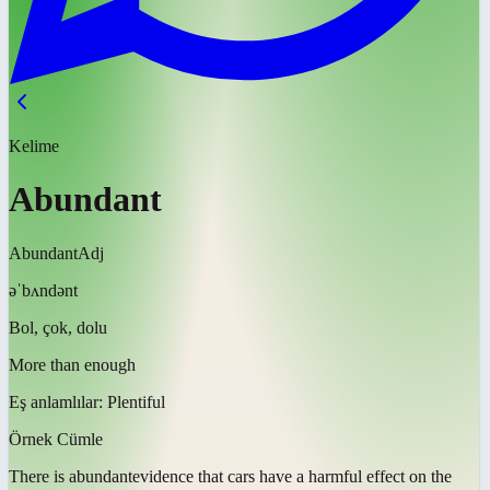
Kelime
Abundant
Abundant
Adj
əˈbʌndənt
Bol, çok, dolu
More than enough
Eş anlamlılar:
Plentiful
Örnek Cümle
There is
abundant
evidence that cars have a harmful effect on the