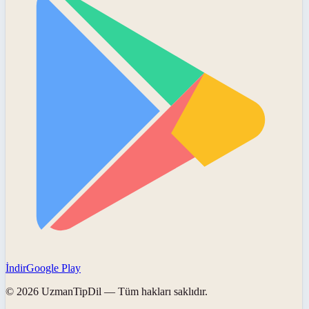
İndir
Google Play
©
2026
UzmanTipDil
— Tüm hakları saklıdır.