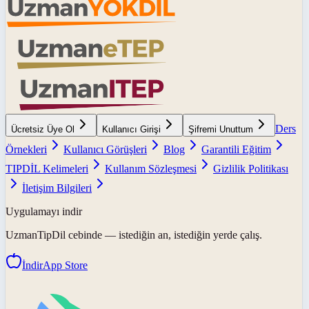
Ders
Ücretsiz Üye Ol
Kullanıcı Girişi
Şifremi Unuttum
Örnekleri
Kullanıcı Görüşleri
Blog
Garantili Eğitim
TIPDİL Kelimeleri
Kullanım Sözleşmesi
Gizlilik Politikası
İletişim Bilgileri
Uygulamayı indir
UzmanTipDil
cebinde — istediğin an, istediğin yerde çalış.
İndir
App Store