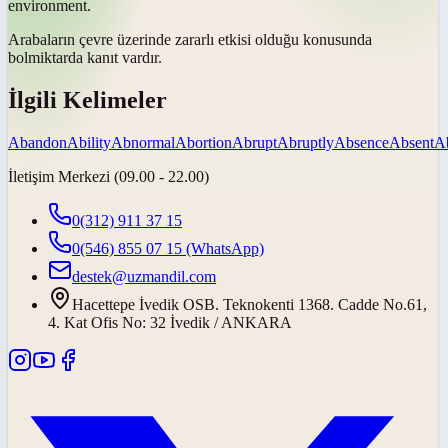
environment.
Arabaların çevre üzerinde zararlı etkisi olduğu konusunda
bol
miktarda kanıt vardır.
İlgili Kelimeler
Abandon
Ability
Abnormal
Abortion
Abrupt
Abruptly
Absence
Absent
A
İletişim Merkezi (09.00 - 22.00)
0(312) 911 37 15
0(546) 855 07 15
(WhatsApp)
destek@uzmandil.com
Hacettepe İvedik OSB. Teknokenti 1368. Cadde No.61,
4. Kat Ofis No: 32 İvedik / ANKARA