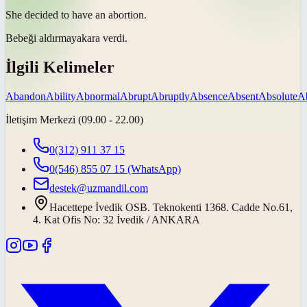
She decided to have an
abortion
.
Bebeği aldırmaya
kara verdi.
İlgili Kelimeler
Abandon
Ability
Abnormal
Abrupt
Abruptly
Absence
Absent
Absolute
Ab
İletişim Merkezi (09.00 - 22.00)
0(312) 911 37 15
0(546) 855 07 15
(WhatsApp)
destek@uzmandil.com
Hacettepe İvedik OSB. Teknokenti 1368. Cadde No.61,
4. Kat Ofis No: 32 İvedik / ANKARA