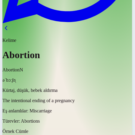
Kelime
Abortion
Abortion
N
əˈbɔːʃn̩
Kürtaj, düşük, bebek aldırma
The intentional ending of a pregnancy
Eş anlamlılar:
Miscarriage
Türevler:
Abortions
Örnek Cümle