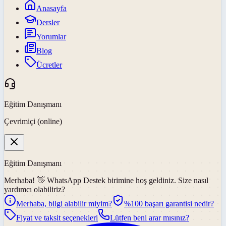
Anasayfa
Dersler
Yorumlar
Blog
Ücretler
Eğitim Danışmanı
Çevrimiçi (online)
Eğitim Danışmanı
Merhaba! 👋
WhatsApp Destek
birimine hoş geldiniz. Size nasıl
yardımcı olabiliriz?
Merhaba, bilgi alabilir miyim?
%100 başarı garantisi nedir?
Fiyat ve taksit seçenekleri
Lütfen beni arar mısınız?